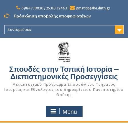
Skip
to
6984738020 / 25310 39463
pmstidp@he.duth.gr
content
Πρόσκληση υποβολής υποψηφιοτήτων
Συντομεύσεις
Σπουδές στην Τοπική Ιστορία –
Διεπιστημονικές Προσεγγίσεις
Μεταπτυχιακό Πρόγραμμα Σπουδών του Τμήματος
Ιστορίας και Εθνολογίας του Δημοκρίτειου Πανεπιστημίου
Θράκης
Menu