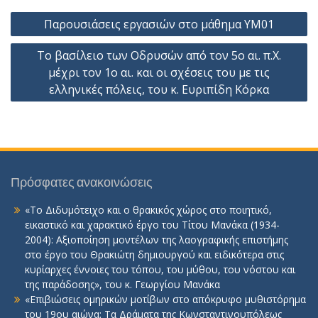
Πλοήγηση
Παρουσιάσεις εργασιών στο μάθημα ΥΜ01
άρθρων
Tο βασίλειο των Οδρυσών από τον 5ο αι. π.Χ.
μέχρι τον 1ο αι. και οι σχέσεις του με τις
ελληνικές πόλεις, του κ. Ευριπίδη Κόρκα
Πρόσφατες ανακοινώσεις
«Το Διδυμότειχο και ο θρακικός χώρος στο ποιητικό,
εικαστικό και χαρακτικό έργο του Τίτου Μανάκα (1934-
2004): Αξιοποίηση μοντέλων της λαογραφικής επιστήμης
στο έργο του Θρακιώτη δημιουργού και ειδικότερα στις
κυρίαρχες έννοιες του τόπου, του μύθου, του νόστου και
της παράδοσης», του κ. Γεωργίου Μανάκα
«Επιβιώσεις ομηρικών μοτίβων στο απόκρυφο μυθιστόρημα
του 19ου αιώνα: Τα Δράματα της Κωνσταντινουπόλεως