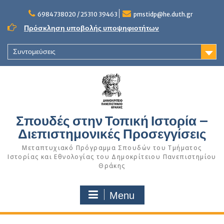
Skip
to
6984738020 / 25310 39463
pmstidp@he.duth.gr
content
Πρόσκληση υποβολής υποψηφιοτήτων
Συντομεύσεις
Σπουδές στην Τοπική Ιστορία –
Διεπιστημονικές Προσεγγίσεις
Μεταπτυχιακό Πρόγραμμα Σπουδών του Τμήματος
Ιστορίας και Εθνολογίας του Δημοκρίτειου Πανεπιστημίου
Θράκης
Menu