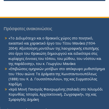
Πρόσφατες ανακοινώσεις
«Το Διδυμότειχο και ο θρακικός χώρος στο ποιητικό,
εικαστικό και χαρακτικό έργο του Τίτου Μανάκα (1934-
2004): Αξιοποίηση μοντέλων της λαογραφικής επιστήμης
στο έργο του Θρακιώτη δημιουργού και ειδικότερα στις
κυρίαρχες έννοιες του τόπου, του μύθου, του νόστου και
της παράδοσης», του κ. Γεωργίου Μανάκα
«Επιβιώσεις ομηρικών μοτίβων στο απόκρυφο μυθιστόρημα
του 19ου αιώνα: Τα Δράματα της Κωνσταντινουπόλεως
(1888) του Κ. Δ. Γουσσόπουλου», της κας Συρματούλας
Καρδίμη
«Ιερά Μονή Παναγιάς Φανερωμένης (παλαιά) στο Χιλιομόδι
Κορινθίας: Ιστορία, Αρχιτεκτονική, Ζωγραφική», της κας
Σμαραγδής Δημάκη