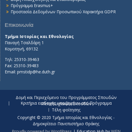
Πρόγραμμα Erasmus+
Προστασία Δεδομένων Προσωπικού Χαρακτήρα GDPR
Επικοινωνία
Τμήμα Ιστορίας και Εθνολογίας
Παναγή Τσαλδάρη 1
Κομοτηνή, 69132
Τηλ: 25310-39463
Fax: 25310-39483
Email:
pmstidp@he.duth.gr
Δομή και Περιεχόμενο του Προγράμματος Σπουδών
Κριτήρια εισδοχής υποψηφίων στο Πρόγραμμα Μεταπτυχιακών Σπουδών
Τέλη φοίτησης
Copyright © 2020 Τμήμα Ιστορίας και Εθνολογίας -
Δημοκρίτειο Πανεπιστήμιο Θράκης
Proudly powered by WordPress
|
Education Hub by
WEN