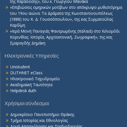
της παράδοσης», του κ. Γεωργίου Μανάκα
«Επιβιώσεις ομηρικών μοτίβων στο απόκρυφο μυθιστόρημα
του 19ου αιώνα: Τα Δράματα της Κωνσταντινουπόλεως
(1888) του Κ. Δ. Γουσσόπουλου», της κας Συρματούλας
Καρδίμη
«Ιερά Μονή Παναγιάς Φανερωμένης (παλαιά) στο Χιλιομόδι
Κορινθίας: Ιστορία, Αρχιτεκτονική, Ζωγραφική», της κας
Σμαραγδής Δημάκη
Ηλεκτρονικές Υπηρεσίες
Unistudent
DUTHNET eClass
Ηλεκτρονικό Ταχυδρομείο
Ακαδημαϊκή Ταυτότητα
Helpdesk duth
Χρήσιμοι σύνδεσμοι
Δημοκρίτειο Πανεπιστήμιο Θράκης
Τμήμα Ιστορίας και Εθνολογίας
Δομή Απασχόλησης και Σταδιοδρομίας