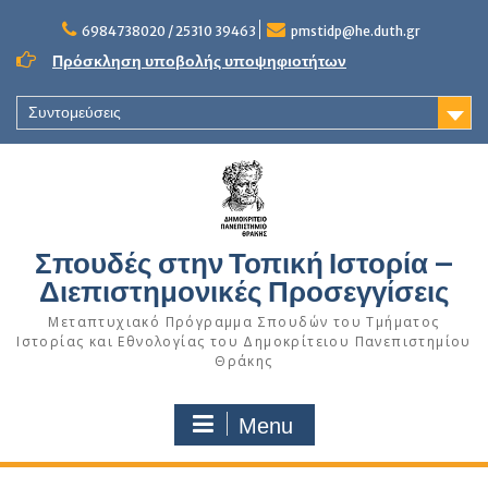
Skip
to
6984738020 / 25310 39463
pmstidp@he.duth.gr
content
Πρόσκληση υποβολής υποψηφιοτήτων
Συντομεύσεις
Σπουδές στην Τοπική Ιστορία –
Διεπιστημονικές Προσεγγίσεις
Μεταπτυχιακό Πρόγραμμα Σπουδών του Τμήματος
Ιστορίας και Εθνολογίας του Δημοκρίτειου Πανεπιστημίου
Θράκης
Menu