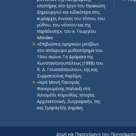
επιστήμης στο έργο του Θρακιώτη
δημιουργού και ειδικότερα στις
κυρίαρχες έννοιες του τόπου, του
μύθου, του νόστου και της
παράδοσης», του κ. Γεωργίου
Μανάκα
«Επιβιώσεις ομηρικών μοτίβων
στο απόκρυφο μυθιστόρημα του
19ου αιώνα: Τα Δράματα της
Κωνσταντινουπόλεως (1888) του
Κ. Δ. Γουσσόπουλου», της κας
Συρματούλας Καρδίμη
«Ιερά Μονή Παναγιάς
Φανερωμένης (παλαιά) στο
Χιλιομόδι Κορινθίας: Ιστορία,
Αρχιτεκτονική, Ζωγραφική», της
κας Σμαραγδής Δημάκη
Δομή και Περιεχόμενο του Προγράμμα