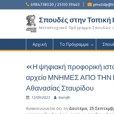
Skip
6984738020 / 25310 39463
pmstidp@he
to
content
Σπουδές στην Τοπική 
Μεταπτυχιακό Πρόγραμμα Σπουδών το
Αρχική
Το Πρόγραμμα
Σπου
«Η ψηφιακή προφορική ιστο
αρχείο ΜΝΗΜΕΣ ΑΠΟ ΤΗΝ
Αθανασίας Σταυρίδου
12/09/2023
kserafe
Ανακοινώνεται ότι τη
Δευτέρα, 25 Σεπτεμβ