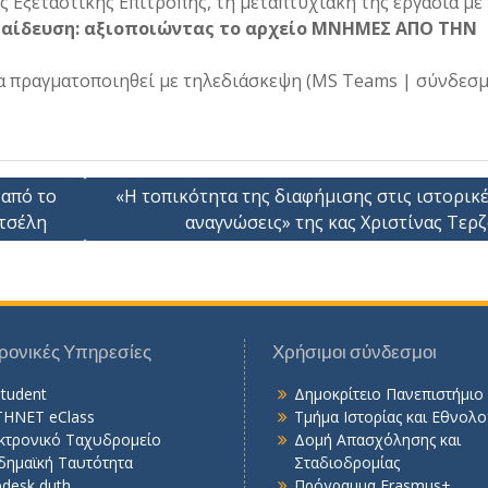
 Εξεταστικής Επιτροπής, τη μεταπτυχιακή της εργασία με 
παίδευση: αξιοποιώντας το αρχείο ΜΝΗΜΕΣ ΑΠΟ ΤΗΝ
α πραγματοποιηθεί με τηλεδιάσκεψη (MS Teams | σύνδεσμο
 από το
«Η τοπικότητα της διαφήμισης στις ιστορικέ
ντσέλη
αναγνώσεις» της κας Χριστίνας Τερ
ρονικές Υπηρεσίες
Χρήσιμοι σύνδεσμοι
student
Δημοκρίτειο Πανεπιστήμιο
HNET eClass
Τμήμα Ιστορίας και Εθνολο
κτρονικό Ταχυδρομείο
Δομή Απασχόλησης και
δημαϊκή Ταυτότητα
Σταδιοδρομίας
pdesk duth
Πρόγραμμα Erasmus+