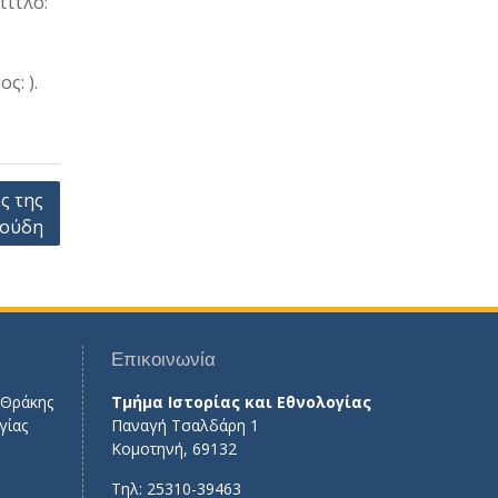
τίτλο:
ς: ).
ς της
ζούδη
Επικοινωνία
 Θράκης
Τμήμα Ιστορίας και Εθνολογίας
γίας
Παναγή Τσαλδάρη 1
Κομοτηνή, 69132
Τηλ: 25310-39463