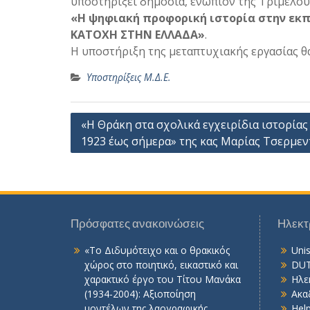
υποστηρίξει δημόσια, ενώπιον της Τριμελούς
«Η ψηφιακή προφορική ιστορία στην εκ
ΚΑΤΟΧΗ ΣΤΗΝ ΕΛΛΑΔΑ»
.
Η υποστήριξη της μεταπτυχιακής εργασίας θ
Υποστηρίξεις Μ.Δ.Ε.
Πλοήγηση
«Η Θράκη στα σχολικά εγχειρίδια ιστορίας
1923 έως σήμερα» της κας Μαρίας Τσερμε
άρθρων
Πρόσφατες ανακοινώσεις
Ηλεκτ
«Το Διδυμότειχο και ο θρακικός
Uni
χώρος στο ποιητικό, εικαστικό και
DUT
χαρακτικό έργο του Τίτου Μανάκα
Ηλε
(1934-2004): Αξιοποίηση
Ακα
μοντέλων της λαογραφικής
Hel