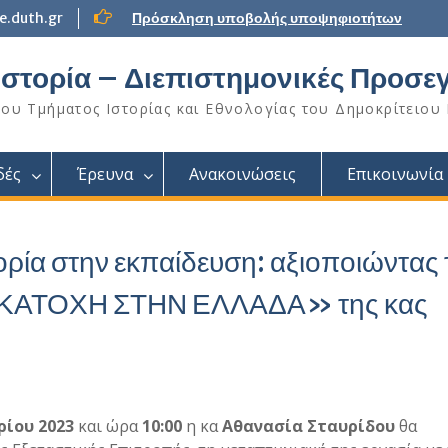
.duth.gr
Πρόσκληση υποβολής υποψηφιοτήτων
Ιστορία – Διεπιστημονικές Προσεγ
υ Τμήματος Ιστορίας και Εθνολογίας του Δημοκρίτειου
δές
Έρευνα
Ανακοινώσεις
Επικοινωνία
ρία στην εκπαίδευση: αξιοποιώντας 
 ΚΑΤΟΧΗ ΣΤΗΝ ΕΛΛΑΔΑ» της κας
ρίου 2023
και ώρα
10:00
η κα
Αθανασία Σταυρίδου
θα