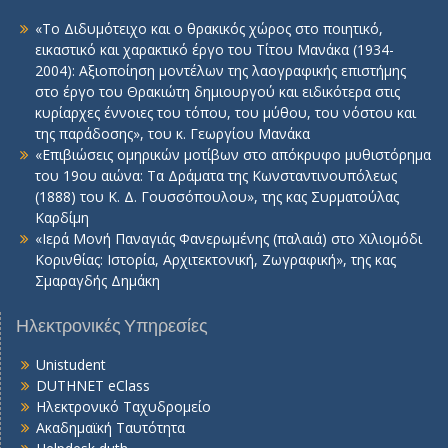
«Το Διδυμότειχο και ο θρακικός χώρος στο ποιητικό,
εικαστικό και χαρακτικό έργο του Τίτου Μανάκα (1934-
2004): Αξιοποίηση μοντέλων της λαογραφικής επιστήμης
στο έργο του Θρακιώτη δημιουργού και ειδικότερα στις
κυρίαρχες έννοιες του τόπου, του μύθου, του νόστου και
της παράδοσης», του κ. Γεωργίου Μανάκα
«Επιβιώσεις ομηρικών μοτίβων στο απόκρυφο μυθιστόρημα
του 19ου αιώνα: Τα Δράματα της Κωνσταντινουπόλεως
(1888) του Κ. Δ. Γουσσόπουλου», της κας Συρματούλας
Καρδίμη
«Ιερά Μονή Παναγιάς Φανερωμένης (παλαιά) στο Χιλιομόδι
Κορινθίας: Ιστορία, Αρχιτεκτονική, Ζωγραφική», της κας
Σμαραγδής Δημάκη
Ηλεκτρονικές Υπηρεσίες
Unistudent
DUTHNET eClass
Ηλεκτρονικό Ταχυδρομείο
Ακαδημαϊκή Ταυτότητα