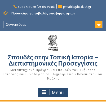
Skip
to
6984738020 / 25310 39463
pmstidp@he.duth.gr
content
Πρόσκληση υποβολής υποψηφιοτήτων
Συντομεύσεις
Σπουδές στην Τοπική Ιστορία –
Διεπιστημονικές Προσεγγίσεις
Μεταπτυχιακό Πρόγραμμα Σπουδών του Τμήματος
Ιστορίας και Εθνολογίας του Δημοκρίτειου Πανεπιστημίου
Θράκης
Menu