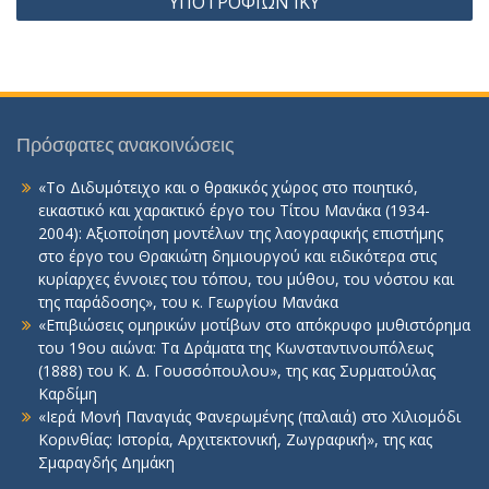
ΥΠΟΤΡΟΦΙΩΝ ΙΚΥ
Πρόσφατες ανακοινώσεις
«Το Διδυμότειχο και ο θρακικός χώρος στο ποιητικό,
εικαστικό και χαρακτικό έργο του Τίτου Μανάκα (1934-
2004): Αξιοποίηση μοντέλων της λαογραφικής επιστήμης
στο έργο του Θρακιώτη δημιουργού και ειδικότερα στις
κυρίαρχες έννοιες του τόπου, του μύθου, του νόστου και
της παράδοσης», του κ. Γεωργίου Μανάκα
«Επιβιώσεις ομηρικών μοτίβων στο απόκρυφο μυθιστόρημα
του 19ου αιώνα: Τα Δράματα της Κωνσταντινουπόλεως
(1888) του Κ. Δ. Γουσσόπουλου», της κας Συρματούλας
Καρδίμη
«Ιερά Μονή Παναγιάς Φανερωμένης (παλαιά) στο Χιλιομόδι
Κορινθίας: Ιστορία, Αρχιτεκτονική, Ζωγραφική», της κας
Σμαραγδής Δημάκη