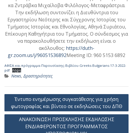
κα Ζντράβκα Μιχαίλοβα Φιλόλογος-Μεταφράστρια.
Την εκδήλωση συντονίζει η Διευθύντρια του
Εργαστηρίου Νεότερης και Σύγχρονης Ιστορίας του
Τμήματος Ιστορίας και Εθνολογίας, Αθηνά Συριάτου,
Επίκουρη Καθηγήτρια του Τμήματος. Ο σύνδεσμος για
να παρακολουθήσετε την εκδήλωση είναι ο
ακόλουθος:
https://duth-
gr.zoom.us/j/96051536892
Meeting ID: 960 5153 6892
ΑΦΙΣΑ-και-πρόγραμμα-Παρουσίασης-Βιβλίου-Greeks-Bulgarians-17-3-2022-
pdf
Λήψη
News
,
Δραστηριότητες
Πλοήγηση
Έντυπο ενημέρωσης συγκατάθεσης για χρήση
άρθρων
φωτογραφίας και βίντεο σε εκδηλώσεις του ΔΠΘ
ΑΝΑΚΟΙΝΩΣΗ ΠΡΟΣΚΛΗΣΗΣ ΕΚΔΗΛΩΣΗΣ
ΕΝΔΙΑΦΕΡΟΝΤΟΣ ΠΡΟΓΡΑΜΜΑΤΟΣ