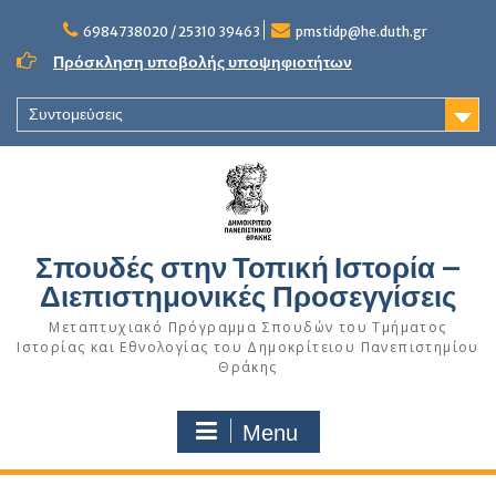
Skip
to
6984738020 / 25310 39463
pmstidp@he.duth.gr
content
Πρόσκληση υποβολής υποψηφιοτήτων
Συντομεύσεις
Σπουδές στην Τοπική Ιστορία –
Διεπιστημονικές Προσεγγίσεις
Μεταπτυχιακό Πρόγραμμα Σπουδών του Τμήματος
Ιστορίας και Εθνολογίας του Δημοκρίτειου Πανεπιστημίου
Θράκης
Menu