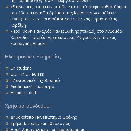
της παράδοσης», του κ. Γεωργίου Μανάκα
«Επιβιώσεις ομηρικών μοτίβων στο απόκρυφο μυθιστόρημα
του 19ου αιώνα: Τα Δράματα της Κωνσταντινουπόλεως
(1888) του Κ. Δ. Γουσσόπουλου», της κας Συρματούλας
Καρδίμη
«Ιερά Μονή Παναγιάς Φανερωμένης (παλαιά) στο Χιλιομόδι
Κορινθίας: Ιστορία, Αρχιτεκτονική, Ζωγραφική», της κας
Σμαραγδής Δημάκη
Ηλεκτρονικές Υπηρεσίες
Unistudent
DUTHNET eClass
Ηλεκτρονικό Ταχυδρομείο
Ακαδημαϊκή Ταυτότητα
Helpdesk duth
Χρήσιμοι σύνδεσμοι
Δημοκρίτειο Πανεπιστήμιο Θράκης
Τμήμα Ιστορίας και Εθνολογίας
Δομή Απασχόλησης και Σταδιοδρομίας