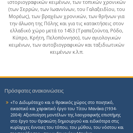
ιστοριογραφικών κειμένων, των τοπικών χρονικών
(των Σερρών, των Ιωαννίνων, του Γαλαξειδίου, του
Μορέως), των βραχέων χρονικών, των θρήνων για
την άλωση της Πόλης και για τις κατακτήσεις στον
ελλαδικό χώρο μετά το 1453 (Τραπεζούντα, Ρόδο,
Κύπρο, Κρήτη, Πελοπόννησο), των αγιολογικών
κειμένων, των αυτοβιογραφικών και ταξιδιωτικών
κειμένων κ.λ.π.
Πρόσφατες ανακοινώσεις
«Το Διδυμότειχο και ο θρακικός χώρος στο ποιητικό,
εικαστικό και χαρακτικό έργο του Τίτου Μανάκα (1934-
2004): Αξιοποίηση μοντέλων της λαογραφικής επιστήμης
στο έργο του Θρακιώτη δημιουργού και ειδικότερα στις
κυρίαρχες έννοιες του τόπου, του μύθου, του νόστου και