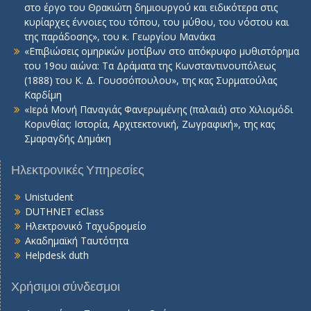
στο έργο του Θρακιώτη δημιουργού και ειδικότερα στις
κυρίαρχες έννοιες του τόπου, του μύθου, του νόστου και
της παράδοσης», του κ. Γεωργίου Μανάκα
«Επιβιώσεις ομηρικών μοτίβων στο απόκρυφο μυθιστόρημα
του 19ου αιώνα: Τα Δράματα της Κωνσταντινουπόλεως
(1888) του Κ. Δ. Γουσσόπουλου», της κας Συρματούλας
Καρδίμη
«Ιερά Μονή Παναγιάς Φανερωμένης (παλαιά) στο Χιλιομόδι
Κορινθίας: Ιστορία, Αρχιτεκτονική, Ζωγραφική», της κας
Σμαραγδής Δημάκη
Ηλεκτρονικές Υπηρεσίες
Unistudent
DUTHNET eClass
Ηλεκτρονικό Ταχυδρομείο
Ακαδημαϊκή Ταυτότητα
Helpdesk duth
Χρήσιμοι σύνδεσμοι