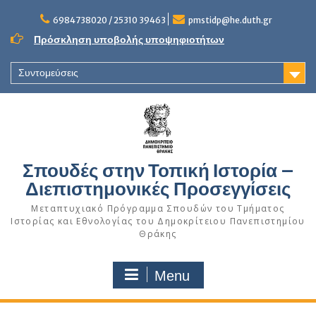
Skip
to
6984738020 / 25310 39463
pmstidp@he.duth.gr
content
Πρόσκληση υποβολής υποψηφιοτήτων
Συντομεύσεις
Σπουδές στην Τοπική Ιστορία –
Διεπιστημονικές Προσεγγίσεις
Μεταπτυχιακό Πρόγραμμα Σπουδών του Τμήματος
Ιστορίας και Εθνολογίας του Δημοκρίτειου Πανεπιστημίου
Θράκης
Menu