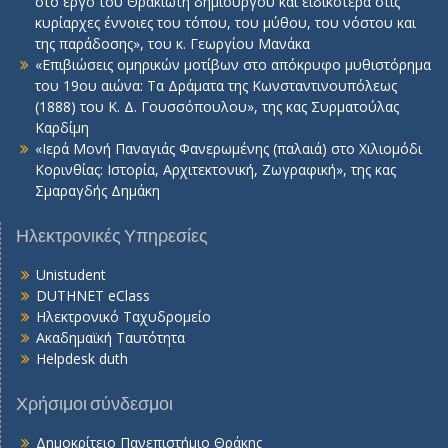
στο έργο του Θρακιώτη δημιουργού και ειδικότερα στις
κυρίαρχες έννοιες του τόπου, του μύθου, του νόστου και
της παράδοσης», του κ. Γεωργίου Μανάκα
«Επιβιώσεις ομηρικών μοτίβων στο απόκρυφο μυθιστόρημα
του 19ου αιώνα: Τα Δράματα της Κωνσταντινουπόλεως
(1888) του Κ. Δ. Γουσσόπουλου», της κας Συρματούλας
Καρδίμη
«Ιερά Μονή Παναγιάς Φανερωμένης (παλαιά) στο Χιλιομόδι
Κορινθίας: Ιστορία, Αρχιτεκτονική, Ζωγραφική», της κας
Σμαραγδής Δημάκη
Ηλεκτρονικές Υπηρεσίες
Unistudent
DUTHNET eClass
Ηλεκτρονικό Ταχυδρομείο
Ακαδημαϊκή Ταυτότητα
Helpdesk duth
Χρήσιμοι σύνδεσμοι
Δημοκρίτειο Πανεπιστήμιο Θράκης