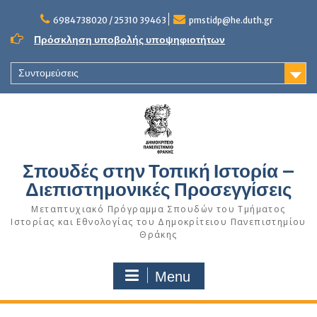
Skip
to
6984738020 / 25310 39463
pmstidp@he.duth.gr
content
Πρόσκληση υποβολής υποψηφιοτήτων
Συντομεύσεις
Σπουδές στην Τοπική Ιστορία –
Διεπιστημονικές Προσεγγίσεις
Μεταπτυχιακό Πρόγραμμα Σπουδών του Τμήματος
Ιστορίας και Εθνολογίας του Δημοκρίτειου Πανεπιστημίου
Θράκης
Menu