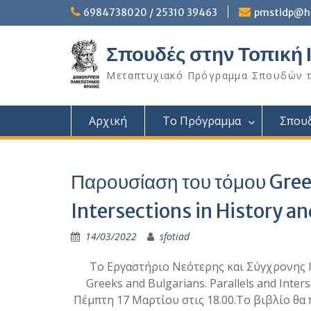
Skip
6984738020 / 25310 39463
pmstidp@he
to
content
Σπουδές στην Τοπική 
Μεταπτυχιακό Πρόγραμμα Σπουδών το
Αρχική
Το Πρόγραμμα
Σπου
Παρουσίαση του τόμου Greek
Intersections in History a
14/03/2022
sfotiad
Το Εργαστήριο Νεότερης και Σύγχρονης 
Greeks and Bulgarians. Parallels and Inter
Πέμπτη 17 Μαρτίου στις 18.00.Το βιβλίο θ