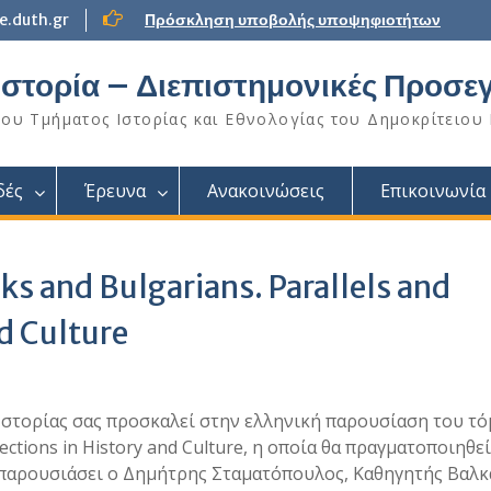
.duth.gr
Πρόσκληση υποβολής υποψηφιοτήτων
Ιστορία – Διεπιστημονικές Προσεγ
υ Τμήματος Ιστορίας και Εθνολογίας του Δημοκρίτειου
δές
Έρευνα
Ανακοινώσεις
Επικοινωνία
s and Bulgarians. Parallels and
nd Culture
Ιστορίας σας προσκαλεί στην ελληνική παρουσίαση του τ
sections in History and Culture, η οποία θα πραγματοποιηθε
α παρουσιάσει ο Δημήτρης Σταματόπουλος, Καθηγητής Βαλκ