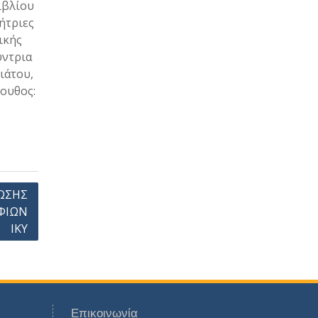
ιβλίου
ήτριες
ικής
ύντρια
ιάτου,
ουθος:
ΩΣΗΣ
ΦΙΩΝ
ΙΚΥ
Επικοινωνία