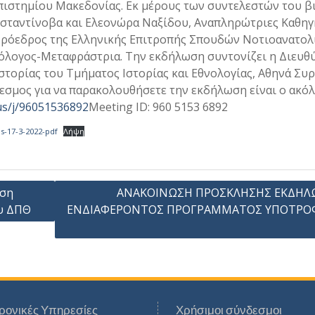
πιστημίου Μακεδονίας. Εκ μέρους των συντελεστών του β
ονσταντίνοβα και Ελεονώρα Ναξίδου, Αναπληρώτριες Καθηγ
, Πρόεδρος της Ελληνικής Επιτροπής Σπουδών Νοτιοανατολ
όλογος-Μεταφράστρια. Την εκδήλωση συντονίζει η Διευθ
τορίας του Τμήματος Ιστορίας και Εθνολογίας, Αθηνά Συρ
εσμος για να παρακολουθήσετε την εκδήλωση είναι ο ακόλ
us/j/96051536892
Meeting ID: 960 5153 6892
s-17-3-2022-pdf
Λήψη
ήση
ΑΝΑΚΟΙΝΩΣΗ ΠΡΟΣΚΛΗΣΗΣ ΕΚΔΗΛ
ου ΔΠΘ
ΕΝΔΙΑΦΕΡΟΝΤΟΣ ΠΡΟΓΡΑΜΜΑΤΟΣ ΥΠΟΤΡΟ
ρονικές Υπηρεσίες
Χρήσιμοι σύνδεσμοι