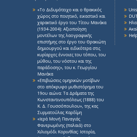
«Το Διδυμότειχο και ο θρακικός
Uni
χώρος στο ποιητικό, εικαστικό και
DUT
χαρακτικό έργο του Τίτου Μανάκα
Ηλε
(1934-2004): Αξιοποίηση
Ακα
μοντέλων της λαογραφικής
Hel
επιστήμης στο έργο του Θρακιώτη
δημιουργού και ειδικότερα στις
κυρίαρχες έννοιες του τόπου, του
μύθου, του νόστου και της
παράδοσης», του κ. Γεωργίου
Μανάκα
«Επιβιώσεις ομηρικών μοτίβων
στο απόκρυφο μυθιστόρημα του
19ου αιώνα: Τα Δράματα της
Κωνσταντινουπόλεως (1888) του
Κ. Δ. Γουσσόπουλου», της κας
Συρματούλας Καρδίμη
«Ιερά Μονή Παναγιάς
Φανερωμένης (παλαιά) στο
Χιλιομόδι Κορινθίας: Ιστορία,