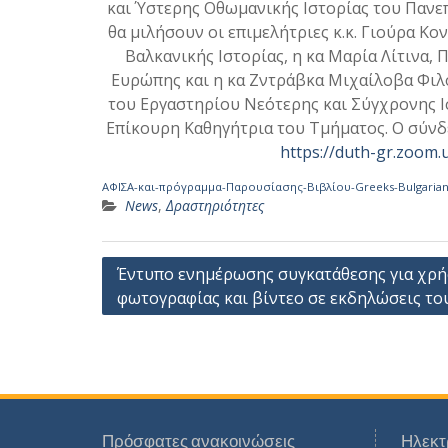
και Ύστερης Οθωμανικής Ιστορίας του Πανε
θα μιλήσουν οι επιμελήτριες κ.κ. Γιούρα Κ
Βαλκανικής Ιστορίας, η κα Μαρία Λίτινα
Ευρώπης και η κα Ζντράβκα Μιχαίλοβα Φιλ
του Εργαστηρίου Νεότερης και Σύγχρονης Ισ
Επίκουρη Καθηγήτρια του Τμήματος. Ο σύνδ
https://duth-gr.zoom.
ΑΦΙΣΑ-και-πρόγραμμα-Παρουσίασης-Βιβλίου-Greeks-Bulgarian
News
,
Δραστηριότητες
Πλοήγηση
Έντυπο ενημέρωσης συγκατάθεσης για χρ
φωτογραφίας και βίντεο σε εκδηλώσεις τ
άρθρων
Πρόσφατες ανακοινώσεις
Ηλεκτ