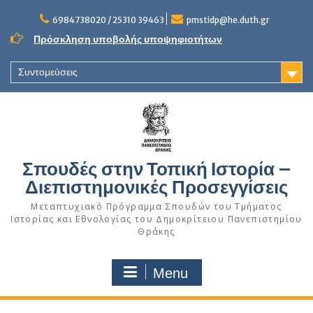
Skip
to
6984738020 / 25310 39463
pmstidp@he.duth.gr
content
Πρόσκληση υποβολής υποψηφιοτήτων
Συντομεύσεις
Σπουδές στην Τοπική Ιστορία –
Διεπιστημονικές Προσεγγίσεις
Μεταπτυχιακό Πρόγραμμα Σπουδών του Τμήματος
Ιστορίας και Εθνολογίας του Δημοκρίτειου Πανεπιστημίου
Θράκης
Menu