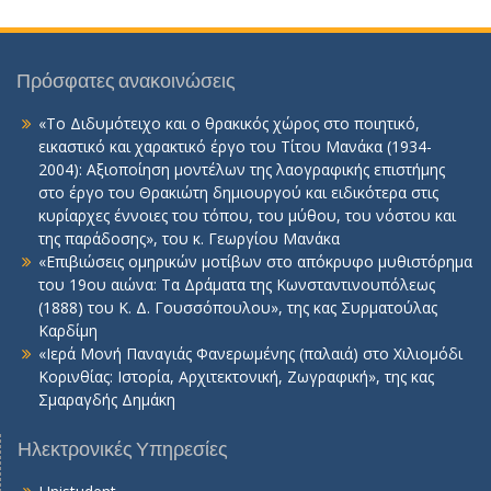
Πρόσφατες ανακοινώσεις
«Το Διδυμότειχο και ο θρακικός χώρος στο ποιητικό,
εικαστικό και χαρακτικό έργο του Τίτου Μανάκα (1934-
2004): Αξιοποίηση μοντέλων της λαογραφικής επιστήμης
στο έργο του Θρακιώτη δημιουργού και ειδικότερα στις
κυρίαρχες έννοιες του τόπου, του μύθου, του νόστου και
της παράδοσης», του κ. Γεωργίου Μανάκα
«Επιβιώσεις ομηρικών μοτίβων στο απόκρυφο μυθιστόρημα
του 19ου αιώνα: Τα Δράματα της Κωνσταντινουπόλεως
(1888) του Κ. Δ. Γουσσόπουλου», της κας Συρματούλας
Καρδίμη
«Ιερά Μονή Παναγιάς Φανερωμένης (παλαιά) στο Χιλιομόδι
Κορινθίας: Ιστορία, Αρχιτεκτονική, Ζωγραφική», της κας
Σμαραγδής Δημάκη
Ηλεκτρονικές Υπηρεσίες