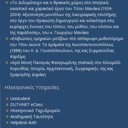
«Το Διδυμότειχο και ο θρακικός χώρος στο ποιητικό,
εικαστικό και χαρακτικό έργο του Τίτου Μανάκα (1934-
2004): Αξιοποίηση μοντέλων της λαογραφικής επιστήμης
στο έργο του Θρακιώτη δημιουργού και ειδικότερα στις
κυρίαρχες έννοιες του τόπου, του μύθου, του νόστου και
της παράδοσης», του κ. Γεωργίου Μανάκα
«Επιβιώσεις ομηρικών μοτίβων στο απόκρυφο μυθιστόρημα
του 19ου αιώνα: Τα Δράματα της Κωνσταντινουπόλεως
(1888) του Κ. Δ. Γουσσόπουλου», της κας Συρματούλας
Καρδίμη
«Ιερά Μονή Παναγιάς Φανερωμένης (παλαιά) στο Χιλιομόδι
Κορινθίας: Ιστορία, Αρχιτεκτονική, Ζωγραφική», της κας
Σμαραγδής Δημάκη
Ηλεκτρονικές Υπηρεσίες
Unistudent
DUTHNET eClass
Ηλεκτρονικό Ταχυδρομείο
Ακαδημαϊκή Ταυτότητα
Helpdesk duth