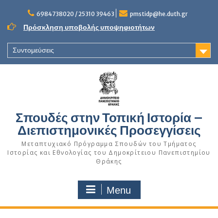
Skip
to
6984738020 / 25310 39463
pmstidp@he.duth.gr
content
Πρόσκληση υποβολής υποψηφιοτήτων
Συντομεύσεις
Σπουδές στην Τοπική Ιστορία –
Διεπιστημονικές Προσεγγίσεις
Μεταπτυχιακό Πρόγραμμα Σπουδών του Τμήματος
Ιστορίας και Εθνολογίας του Δημοκρίτειου Πανεπιστημίου
Θράκης
Menu